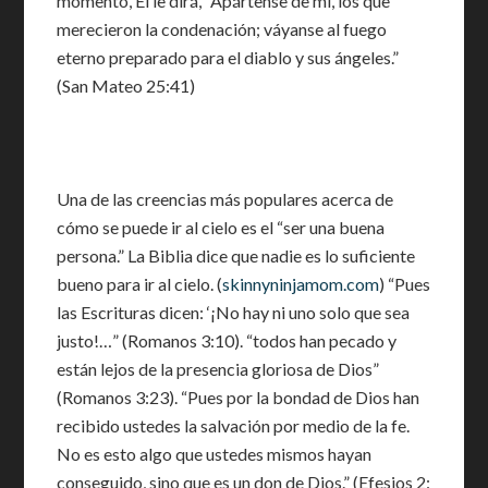
momento, Él le dirá, “Apártense de mí, los que
merecieron la condenación; váyanse al fuego
eterno preparado para el diablo y sus ángeles.”
(San Mateo 25:41)
Una de las creencias más populares acerca de
cómo se puede ir al cielo es el “ser una buena
persona.” La Biblia dice que nadie es lo suficiente
bueno para ir al cielo. (
skinnyninjamom.com
) “Pues
las Escrituras dicen: ‘¡No hay ni uno solo que sea
justo!…” (Romanos 3:10). “todos han pecado y
están lejos de la presencia gloriosa de Dios”
(Romanos 3:23). “Pues por la bondad de Dios han
recibido ustedes la salvación por medio de la fe.
No es esto algo que ustedes mismos hayan
conseguido, sino que es un don de Dios.” (Efesios 2: