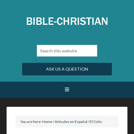
ASK US A QUESTION
You are here:
Home
/
Articulos en Español
/
El Cielo